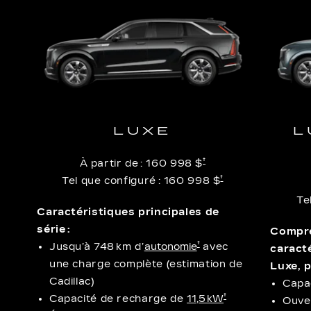
LUXE
L
†
À partir de :
160 998 $
†
Tel que configuré :
160 998 $
Te
Caractéristiques principales de
série :
Compre
†
Jusqu’à 748 km d’
autonomie
avec
caract
une charge complète (estimation de
Luxe, p
Cadillac)
Capa
†
Capacité de recharge de
11,5 kW
Ouve