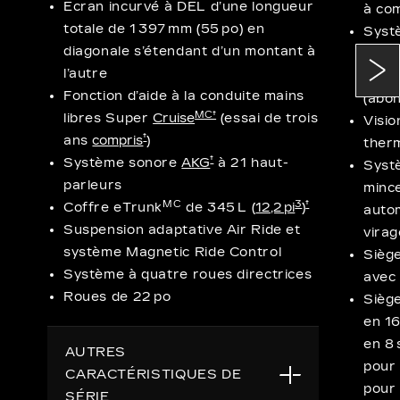
Écran incurvé à DEL d’une longueur
à co
totale de 1 397 mm (55 po) en
Syst
diagonale s’étendant d’un montant à
d’AK
l’autre
compa
Fonction d’aide à la conduite mains
(abo
MC†
libres Super
Cruise
(essai de trois
Visi
†
ans
compris
)
ther
†
Système sonore
AKG
à 21 haut-
Syst
parleurs
mince
MC
3
†
Coffre eTrunk
de 345 L (
12,2 pi
)
autom
Suspension adaptative Air Ride et
virag
système Magnetic Ride Control
Sièg
Système à quatre roues directrices
avec 
Roues de 22 po
Siège
en 16
en 8 
AUTRES
pour 
CARACTÉRISTIQUES DE
pour 
SÉRIE