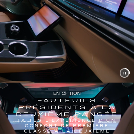
EN OPTION
FAUTEUILS
PRÉSIDENTS À LA
DEUXIÈME RANGÉE
FAITES L’EXPÉRIENCE D’UN
CONFORT DE PREMIÈRE
CLASSE À LA DEUXIÈME