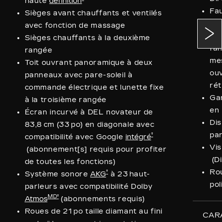
haute
définition
Fau
Sièges avant chauffants et ventilés
ran
avec fonction de massage
Siè
Sièges chauffants à la deuxième
fa
rangée
mes
Toit ouvrant panoramique à deux
ouv
panneaux avec pare-soleil à
rét
commande électrique et lunette fixe
Gar
à la troisième rangée
en 
Écran incurvé à DEL novateur de
Dis
83,8 cm (33 po) en diagonale avec
par
†
compatibilité avec Google
intégré
Vi
(abonnement[s] requis pour profiter
(Di
de toutes les fonctions)
Rou
†
Système sonore
AKG
à 23 haut-
pol
parleurs avec compatibilité Dolby
MD†
Atmos
(abonnements requis)
Roues de 21 po taille diamant au fini
CAR