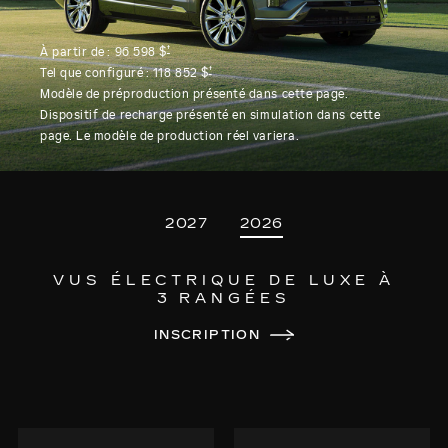
†
À partir de :
96 598 $
†
Tel que configuré :
118 852 $
Modèle de préproduction présenté dans cette page.
Dispositif de recharge présenté en simulation dans cette
page. Le modèle de production réel variera.
2027
2026
VUS ÉLECTRIQUE DE LUXE À
3 RANGÉES
INSCRIPTION