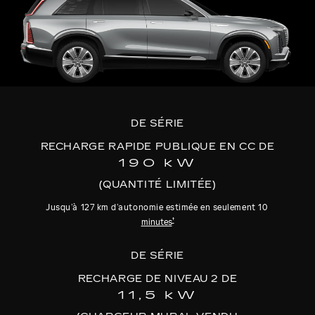
126 couleurs
†
Deux tapis de
recharge
sans fil pour
téléphones à la première rangée
Compatibilité avec point d’accès sans
†
fil
Sièges avant à réglage électrique en
18 sens avec mémorisation des
DE SÉRIE
réglages pour le conducteur
RECHARGE RAPIDE PUBLIQUE EN CC DE
190 kW
(QUANTITÉ LIMITÉE)
Jusqu’à 127 km d’autonomie estimée en seulement 10
†
minutes
DE SÉRIE
RECHARGE DE NIVEAU 2 DE
11,5 kW