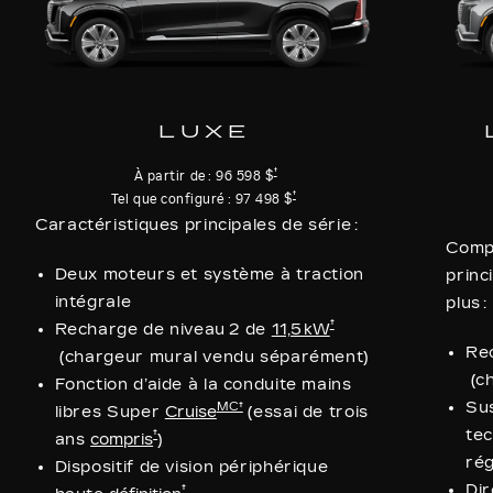
LUXE
†
À partir de :
96 598 $
†
Tel que configuré :
97 498 $
Caractéristiques principales de série :
Compr
Deux moteurs et système à traction
princ
intégrale
plus :
†
Recharge de niveau 2 de
11,5 kW
Re
(chargeur mural vendu séparément)
(c
Fonction d’aide à la conduite mains
Sus
MC†
libres Super
Cruise
(essai de trois
tec
†
ans
compris
)
rég
Dispositif de vision périphérique
Dir
†