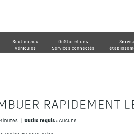
Soutien aux
OnStar et des
Servic
véhicules
Services connectés
établissem
BUER RAPIDEMENT LE
Minutes |
Outils requis :
Aucune