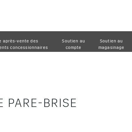
e après-vente des
Soutien au
Soutien au
ents concessionnaires
compte
magasinage
 PARE-BRISE