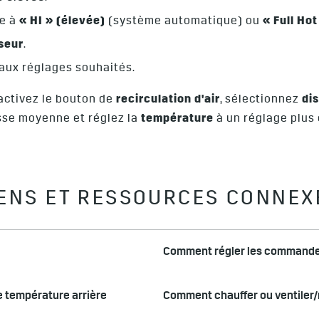
re à
« HI » (élevée)
(système automatique) ou
« Full Ho
seur
.
 aux réglages souhaités.
activez le bouton de
recirculation d'air
, sélectionnez
dis
sse moyenne et réglez la
température
à un réglage plus
IENS ET RESSOURCES CONNEX
Comment régler les commande
 température arrière
Comment chauffer ou ventiler/r