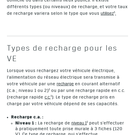
domicile ou dans certains lieux publics. Il existe
différents types (ou niveaux) de recharge, et votre taux
†
de recharge variera selon le type que vous
utilisez
.
Types de recharge pour les
VE
Lorsque vous rechargez votre véhicule électrique,
l'alimentation du réseau électrique sera transmise à
votre véhicule par une
recharge
en courant alternatif
†
(c.a.; niveau 1 ou 2)
ou par une recharge rapide en c.c.
†
(recharge rapide
c.c.
). Le type de recharge pris en
charge par votre véhicule dépend de ses capacités.
Recharge c.a. :
†
Niveau 1 :
La recharge de
niveau 1
peut s'effectuer
à pratiquement toute prise murale à 3 fiches (120
V). Ce type de recharge, qui s'effectue