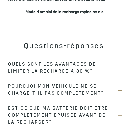
Mode d'emploi de la recharge rapide en c.c.
Questions-réponses
QUELS SONT LES AVANTAGES DE
LIMITER LA RECHARGE À 80 %?
POURQUOI MON VÉHICULE NE SE
La recharge de votre batterie à 80 % ou moins pour une
CHARGE-T-IL PAS COMPLÈTEMENT?
utilisation quotidienne favorise l'état de votre batterie et le
rendement du freinage régénératif. Le freinage régénératif
est limité à plus de 80 %. L'option « Quotidien jusqu'à 80 % »
EST-CE QUE MA BATTERIE DOIT ÊTRE
Si la recharge de votre véhicule est terminée et si la
aidera la batterie de votre VE à performer plus longtemps
COMPLÈTEMENT ÉPUISÉE AVANT DE
batterie n'est pas complètement chargée, vérifiez que le «
de manière optimale. Vous pouvez modifier l'état de charge
niveau de charge ciblé » n'est pas réglé à un montant de
LA RECHARGER?
maximal de votre batterie en utilisant l'application mobile
charge réduit. Ce paramètre demeure enregistré jusqu'à ce