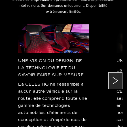
réel variera. Sur demande uniquement. Disponibilité
extrêmement limitée.
UNE VISION DU DESIGN, DE
UNE
LA TECHNOLOGIE ET DU
La d
SAVOIR-FAIRE SUR MESURE
touj
La CELESTIQ ne ressemble à
prog
aucun autre véhicule sur la
CELE
route : elle comprend toute une
seul
gamme de technologies
en ê
automobiles, d’éléments de
nouv
conception et d’expériences de
savo
service uniques en leur genre.
desi