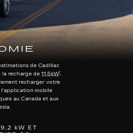
OMIE
stimations de Cadillac
†
c la recharge de
11,5 kW
.
lement recharger votre
 l’application mobile
iques au Canada et aux
esla.
9,2 kW ET