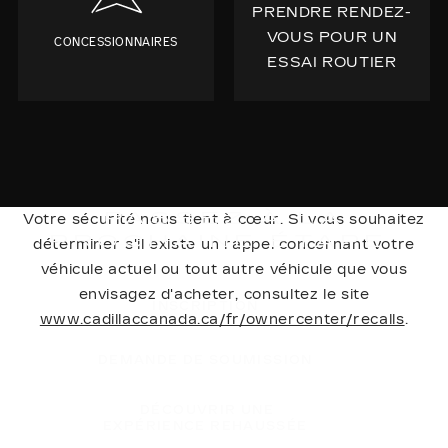
PRENDRE RENDEZ-
VOUS POUR UN
CONCESSIONNAIRES
ESSAI ROUTIER
PASSEZ À LA
Votre sécurité nous tient à cœur. Si vous souhaitez
PROCHAINE ÉTAPE
déterminer s'il existe un rappel concernant votre
véhicule actuel ou tout autre véhicule que vous
envisagez d'acheter, consultez le site
INSCRIPTION
www.cadillaccanada.ca/fr/ownercenter/recalls
.
DEMANDE DE SOUMISSION
DÉCOUVRIR UNE
EXPÉRIENCE REHAUSSÉE